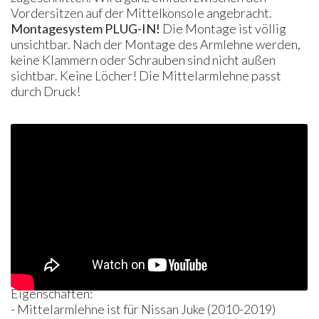
Vordersitzen auf der Mittelkonsole angebracht.
Montagesystem
PLUG
-IN!
Die Montage ist völlig
unsichtbar. Nach der Montage des Armlehne werden,
keine Klammern oder Schrauben sind nicht außen
sichtbar. Keine Löcher! Die Mittelarmlehne passt
durch Druck!
Eigenschaften:
- Mittelarmlehne ist für Nissan Juke (2010-2019)