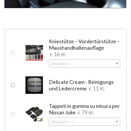
Kniestütze – Vordertürstütze –
Maushandballenauflage
16
€
,90
Waehlen >>
Delicate Cream - Reinigungs
und Ledercreme
11
€
,90
Tappeti in gomma su misura per
Nissan Juke
79
€
,90
Waehlen >>