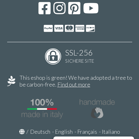
SSL-256
SICHERE SITE
This eshop is green! We have adopted a tree to
be carbon-free.
Find out more
/
Deutsch
-
English
-
Français
-
Italiano