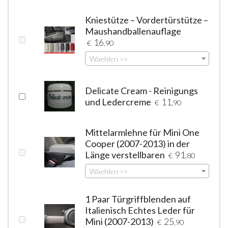
Kniestütze – Vordertürstütze –
Maushandballenauflage
16
€
,90
Waehlen >>
Delicate Cream - Reinigungs
und Ledercreme
11
€
,90
Mittelarmlehne für Mini One
Cooper (2007-2013) in der
Länge verstellbaren
91
€
,80
Waehlen >>
1 Paar Türgriffblenden auf
Italienisch Echtes Leder für
Mini (2007-2013)
25
€
,90