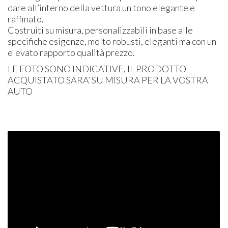
dare all’interno della vettura un tono elegante e
raffinato.
Costruiti su misura, personalizzabili in base alle
specifiche esigenze, molto robusti, eleganti ma con un
elevato rapporto qualità prezzo.
LE
FOTO
SONO
INDICATIVE
, IL
PRODOTTO
ACQUISTATO
SARA’ SU
MISURA
PER
LA
VOSTRA
AUTO