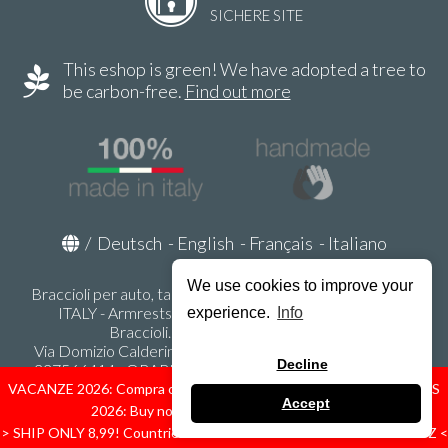
SICHERE SITE
This eshop is green! We have adopted a tree to
be carbon-free.
Find out more
/
Deutsch
-
English
-
Français
-
Italiano
We use cookies to improve your
Braccioli per auto, tappeti auto, accessori auto MADE IN
ITALY - Armrests, Mittelarmlehnen, Accoundoirs -
experience.
Info
Braccioli.it - P.Iva IT02178470353
Via Domizio Calderini 8 int. 1 - 37131 Verona (VR) - Italy -
Decline
337566414 - ORARI UFFICIO 9:00-12:00, 15:00-18:00,
LUNEDI' - VENERDI' -
info@braccioli-italy-armrests.com
VACANZE 2026: Compra ora spediremo dal 31 Agosto! — HOLIDAYS
Accept
2026: Buy now, we ship from August 31st!
Ecommerce creato con
Scontrino.com
> SHIP ONLY 8,99! Countries: IT - D - FR - A - NL - B - ES - PL - LU - CZ <