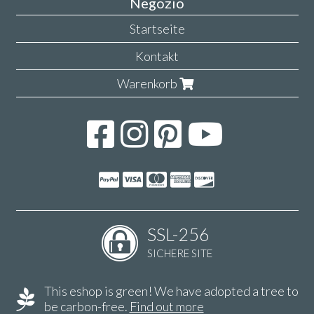
Negozio
Startseite
Kontakt
Warenkorb
SSL-256
SICHERE SITE
This eshop is green! We have adopted a tree to
be carbon-free.
Find out more