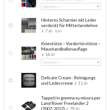
Waehlen >>
Hinteres Scharnier mit Leder
verdeckt für Mitterlarmlehne
7
€
,90
8,50
Kniestütze – Vordertürstütze –
Maushandballenauflage
16
€
,90
Waehlen >>
Delicate Cream - Reinigungs
und Ledercreme
11
€
,90
Tappeti in gomma su misura per
Land Rover Freelander 2
(2007-2012)
79
€
,90