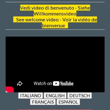
V
edi video di benvenuto - Siehe
Willkommensvideo
See welcome video - Voir la vidéo de
bienvenue
ITALIANO
ENGLISH
DEUTSCH
FRANÇAIS
ESPAÑOL