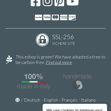
SSL-256
SICHERE SITE
This eshop is green! We have adopted a tree to
be carbon-free.
Find out more
/
Deutsch
-
English
-
Français
-
Italiano
We use cookies to improve your