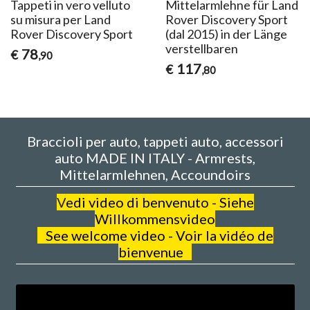
Tappeti in vero velluto
Mittelarmlehne für Land
su misura per Land
Rover Discovery Sport
Rover Discovery Sport
(dal 2015) in der Länge
verstellbaren
78
€
,90
117
€
,80
Braccioli per auto, tappeti auto, accessori
auto MADE IN ITALY - Armrests,
Mittelarmlehnen, Accoundoirs
V
edi video di benvenuto - Siehe
Willkommensvideo
See welcome video - Voir la vidéo de
bienvenue