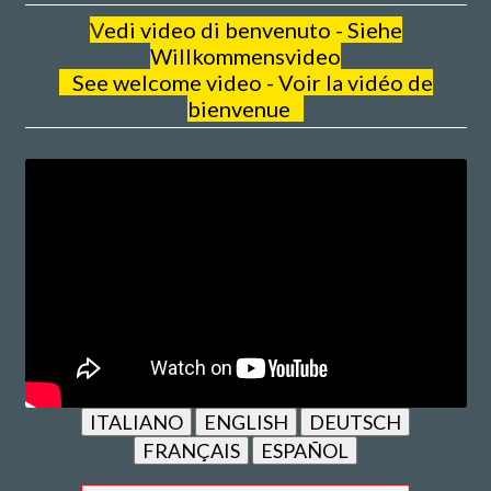
V
edi video di benvenuto - Siehe
Willkommensvideo
See welcome video - Voir la vidéo de
bienvenue
ITALIANO
ENGLISH
DEUTSCH
FRANÇAIS
ESPAÑOL