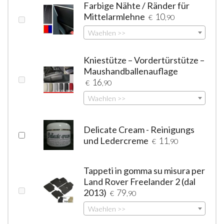
Farbige Nähte / Ränder für
Mittelarmlehne
10
€
,90
Waehlen >>
Kniestütze – Vordertürstütze –
Maushandballenauflage
16
€
,90
Waehlen >>
Delicate Cream - Reinigungs
und Ledercreme
11
€
,90
Tappeti in gomma su misura per
Land Rover Freelander 2 (dal
2013)
79
€
,90
Waehlen >>