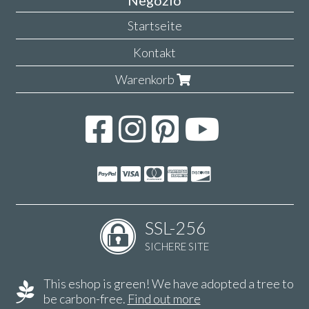
Negozio
Startseite
Kontakt
Warenkorb
SSL-256
SICHERE SITE
This eshop is green! We have adopted a tree to
be carbon-free.
Find out more