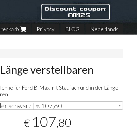
renkorb
Privacy
BLOG
Nederlands
 Länge verstellbaren
ehne für Ford B-Max mit Staufach und in der Länge
aren
er schwarz | € 107,80
107
,80
€