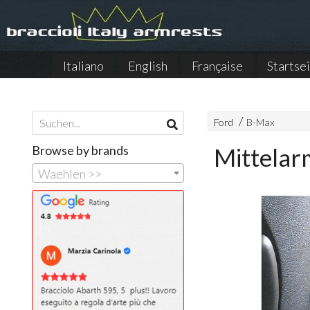
Italiano
English
Française
Startse
Ford
B-Max
Browse by brands
Mittelar
Waehlen >>