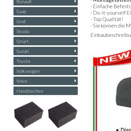
Renault
- Einfache Befest
Saab
- Do-it-yourself E
- Top Qualität!
Seat
- Sie können die 
Skoda
Einbaubeschreibun
Smart
Suzuki
Toyota
Volkswagen
Volvo
Handtaschen