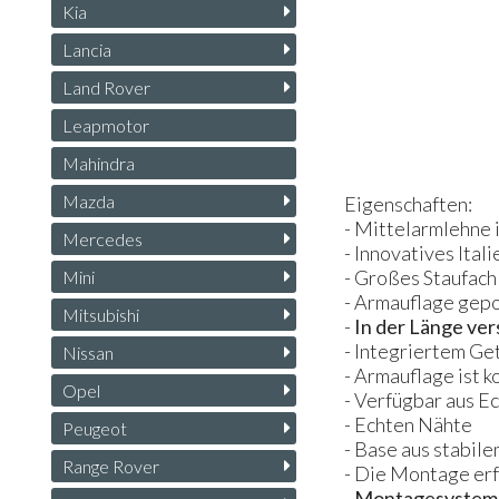
Kia
Lancia
Land Rover
Leapmotor
Mahindra
Mazda
Eigenschaften:
- Mittelarmlehne 
Mercedes
- Innovatives Ital
- Großes Staufach
Mini
- Armauflage gepo
Mitsubishi
-
In der Länge ver
- Integriertem Get
Nissan
- Armauflage ist 
Opel
- Verfügbar aus Ec
- Echten Nähte
Peugeot
- Base aus stabil
Range Rover
- Die Montage erf
-
Montagesystem