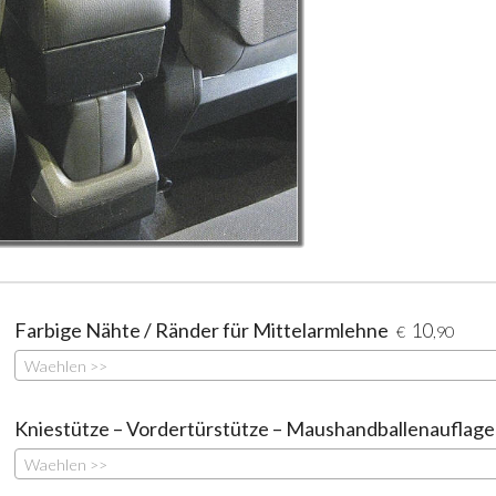
Farbige Nähte / Ränder für Mittelarmlehne
10
€
,90
Waehlen >>
Kniestütze – Vordertürstütze – Maushandballenauflage
Waehlen >>