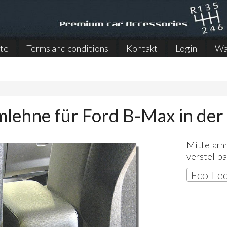
ite
Terms and conditions
Kontakt
Login
Wa
mlehne für Ford B-Max in der
Mittelarml
verstellb
Eco-Led