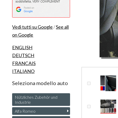
Vedi tutti su Google
/
See all
on Google
ENGLISH
DEUTSCH
FRANÇAIS
ITALIANO
Seleziona modello auto
Nützliches Zubehör und
Industrie
Alfa Romeo