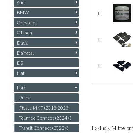
Audi
BMW
Chevrolet
Citroen
Dacia
Daihatsu
DS
Fiat
Ford
Puma
Fiesta MK7 (2018-2023)
Tourneo Connect (2024>)
Exklusiv Mittelar
Transit Connect (2022>)