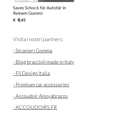
Saves Schock für Autotür in
Reinem Gummi
8
€
,45
Visita i nostri partners:
- Stranieri Gomma
- Blog braccioli made in Italy
- FS Design Italia
- Premium car accessories
- Accoudoir Apoyabrazos
- ACCOUDOIRS.FR