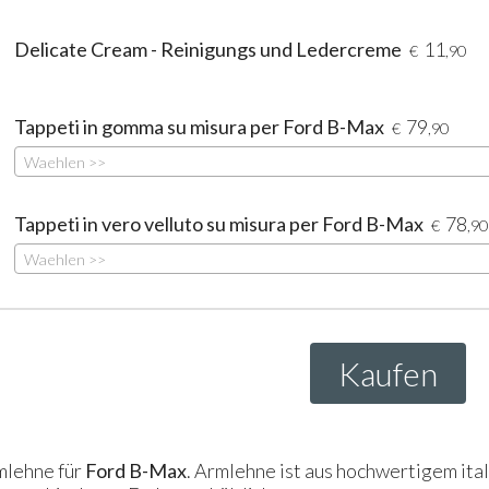
Delicate Cream - Reinigungs und Ledercreme
11
€
,90
Tappeti in gomma su misura per Ford B-Max
79
€
,90
Waehlen >>
Tappeti in vero velluto su misura per Ford B-Max
78
€
,90
Waehlen >>
Kaufen
mlehne für
Ford B-Max
. Armlehne ist aus hochwertigem ital