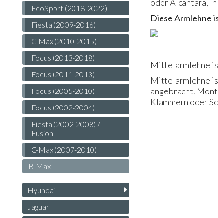
oder Alcantara, in
EcoSport (2018-2022)
Diese Armlehne ist
Fiesta (2009-2016)
C-Max (2010-2015)
Focus (2013-2018)
Mittelarmlehne ist
Focus (2011-2013)
Mittelarmlehne is
angebracht. Mon
Focus (2005-2010)
Klammern oder Sch
Focus (2002-2004)
Fiesta (2002-2008) /
Fusion
C-Max (2007-2010)
B-Max
Hyundai
Jaguar