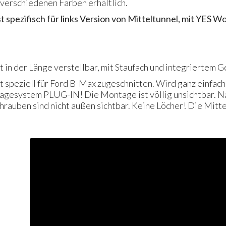
 verschiedenen Farben erhältlich.
 spezifisch für links Version von Mitteltunnel, mit
YES
Wo
 in der Länge verstellbar, mit Staufach und integriertem G
t speziell für Ford B-Max zugeschnitten. Wird ganz einfac
tagesystem
PLUG
-IN! Die Montage ist völlig unsichtbar.
rauben sind nicht außen sichtbar. Keine Löcher! Die Mitt