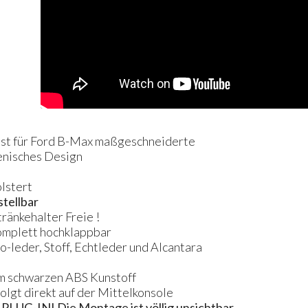
ist für Ford B-Max maßgeschneiderte
ienisches Design
lstert
stellbar
ränkehalter Freie !
komplett hochklappbar
o-leder, Stoff, Echtleder und Alcantara
em schwarzen ABS Kunstoff
olgt direkt auf der Mittelkonsole
PLUG
-IN! Die Montage ist völlig unsichtbar