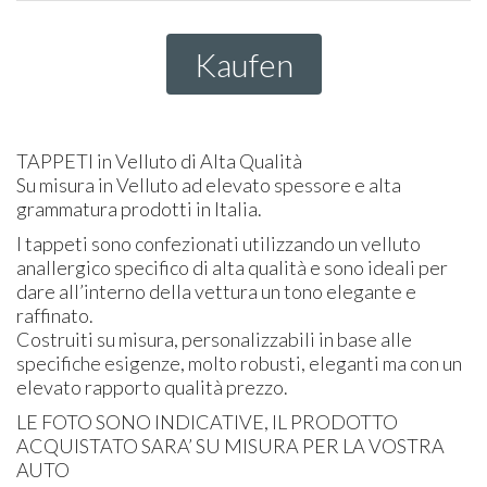
Kaufen
TAPPETI
in Velluto di Alta Qualità
Su misura in Velluto ad elevato spessore e alta
grammatura prodotti in Italia.
I tappeti sono confezionati utilizzando un velluto
anallergico specifico di alta qualità e sono ideali per
dare all’interno della vettura un tono elegante e
raffinato.
Costruiti su misura, personalizzabili in base alle
specifiche esigenze, molto robusti, eleganti ma con un
elevato rapporto qualità prezzo.
LE
FOTO
SONO
INDICATIVE
, IL
PRODOTTO
ACQUISTATO
SARA’ SU
MISURA
PER
LA
VOSTRA
AUTO