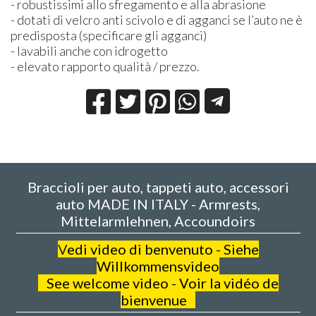
- robustissimi allo sfregamento e alla abrasione
- dotati di velcro anti scivolo e di agganci se l’auto ne è
predisposta (specificare gli agganci)
- lavabili anche con idrogetto
- elevato rapporto qualità / prezzo.
Braccioli per auto, tappeti auto, accessori
auto MADE IN ITALY - Armrests,
Mittelarmlehnen, Accoundoirs
V
edi video di benvenuto - Siehe
Willkommensvideo
See welcome video - Voir la vidéo de
bienvenue