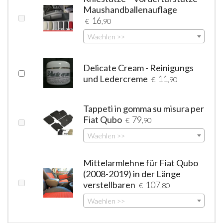
Maushandballenauflage
16
€
,90
Waehlen >>
Delicate Cream - Reinigungs
und Ledercreme
11
€
,90
Tappeti in gomma su misura per
Fiat Qubo
79
€
,90
Waehlen >>
Mittelarmlehne für Fiat Qubo
(2008-2019) in der Länge
verstellbaren
107
€
,80
Waehlen >>