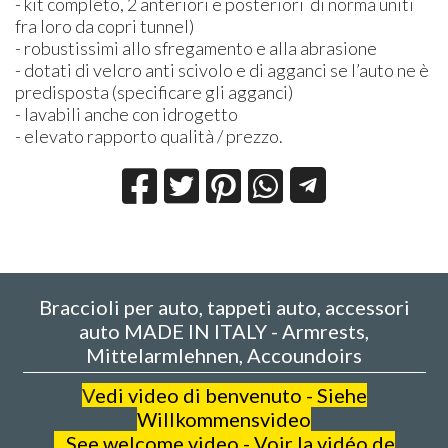
- kit completo, 2 anteriori e posteriori di norma uniti
fra loro da copri tunnel)
- robustissimi allo sfregamento e alla abrasione
- dotati di velcro anti scivolo e di agganci se l’auto ne è
predisposta (specificare gli agganci)
- lavabili anche con idrogetto
- elevato rapporto qualità / prezzo.
Braccioli per auto, tappeti auto, accessori
auto MADE IN ITALY - Armrests,
Mittelarmlehnen, Accoundoirs
V
edi video di benvenuto - Siehe
Willkommensvideo
See welcome video - Voir la vidéo de