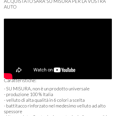
ACQUISTATO
SARA’ SU
MISURA
PER
LA
VOSTRA
AUTO
Caratteristiche:
- SU
MISURA
, non è un prodotto universale
- produzione 100 % Italia
- velluto di alta qualità in 6 colori a scelta
- battitacco rinforzato nel medesimo velluto ad alto
spessore