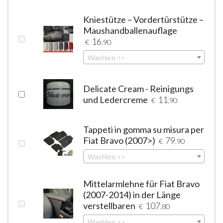
Kniestütze – Vordertürstütze –
Maushandballenauflage
16
€
,90
Waehlen >>
Delicate Cream - Reinigungs
und Ledercreme
11
€
,90
Tappeti in gomma su misura per
Fiat Bravo (2007>)
79
€
,90
Waehlen >>
Mittelarmlehne für Fiat Bravo
(2007-2014) in der Länge
verstellbaren
107
€
,80
Waehlen >>