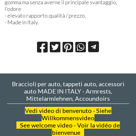
gomma ma senza averne il principale svantaggio,
l’odore
- elevato rapporto qualità / prezzo.
- Made in Italy.
Braccioli per auto, tappeti auto, accessori
auto MADE IN ITALY - Armrests,
Mittelarmlehnen, Accoundoirs
V
edi video di benvenuto - Siehe
Willkommensvideo
See welcome video - Voir la vidéo de
bienvenue