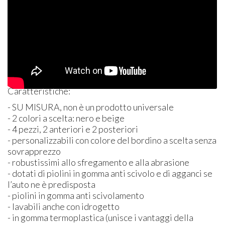
Caratteristiche:
- SU
MISURA
, non è un prodotto universale
- 2 colori a scelta: nero e beige
- 4 pezzi, 2 anteriori e 2 posteriori
- personalizzabili con colore del bordino a scelta senza
sovrapprezzo
- robustissimi allo sfregamento e alla abrasione
- dotati di piolini in gomma anti scivolo e di agganci se
l’auto ne è predisposta
- piolini in gomma anti scivolamento
- lavabili anche con idrogetto
- in gomma termoplastica (unisce i vantaggi della