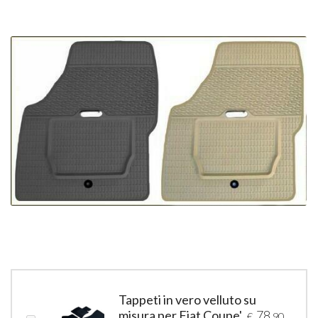
Tappeti in vero velluto su
misura per Fiat Coupe'
78
€
,90