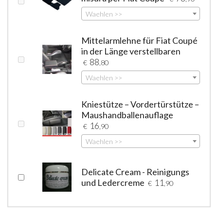
Waehlen >>
Mittelarmlehne für Fiat Coupé
in der Länge verstellbaren
88
€
,80
Waehlen >>
Kniestütze – Vordertürstütze –
Maushandballenauflage
16
€
,90
Waehlen >>
Delicate Cream - Reinigungs
und Ledercreme
11
€
,90