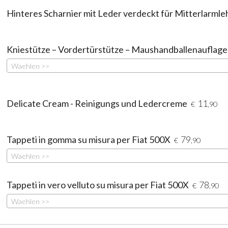
Hinteres Scharnier mit Leder verdeckt für Mitterlarml
Kniestütze – Vordertürstütze – Maushandballenauflage
Waehlen >>
Delicate Cream - Reinigungs und Ledercreme
11
€
,90
Tappeti in gomma su misura per Fiat 500X
79
€
,90
Waehlen >>
Tappeti in vero velluto su misura per Fiat 500X
78
€
,90
Waehlen >>