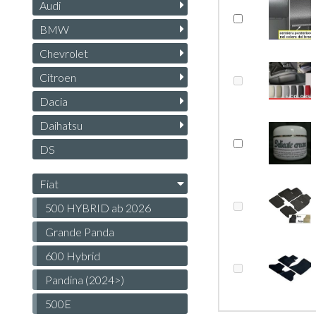
Audi
BMW
Chevrolet
Citroen
Dacia
Daihatsu
DS
Fiat
500 HYBRID ab 2026
Grande Panda
600 Hybrid
Pandina (2024>)
500E