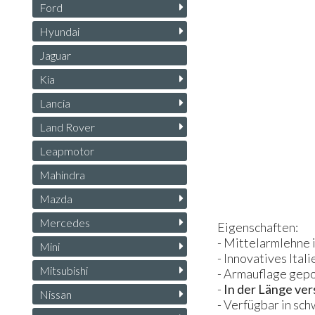
Ford
Hyundai
Jaguar
Kia
Lancia
Land Rover
Leapmotor
Mahindra
Mazda
Mercedes
Eigenschaften:
- Mittelarmlehne 
Mini
- Innovatives Ital
Mitsubishi
- Armauflage gepo
-
In der Länge ver
Nissan
- Verfügbar in sch