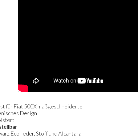
ist für Fiat 500X maßgeschneiderte
ienisches Design
lstert
stellbar
warz Eco-leder, Stoff und Alcantara