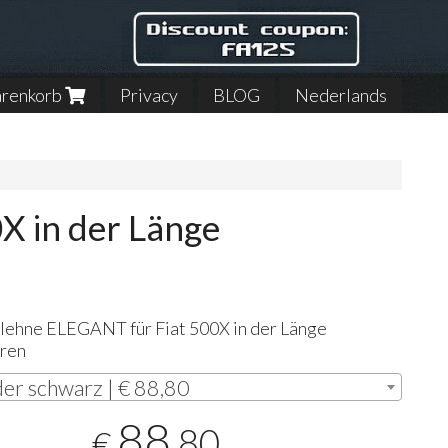
renkorb
Privacy
BLOG
Nederlands
X in der Länge
mlehne
ELEGANT
für Fiat 500X in der Länge
aren
er schwarz | € 88,80
88
,80
€