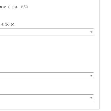
ehne
7
€
,90
8,50
16
€
,90