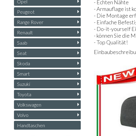
Opel
- Echten Nähte
- Armauflage ist 
Peugeot
- Die Montage erf
- Einfache Befest
Range Rover
- Do-it-yourself E
Renault
- können Sie die 
- Top Qualität!
Saab
Einbaubeschreibun
Seat
Skoda
Smart
Suzuki
Toyota
Volkswagen
Volvo
Handtaschen