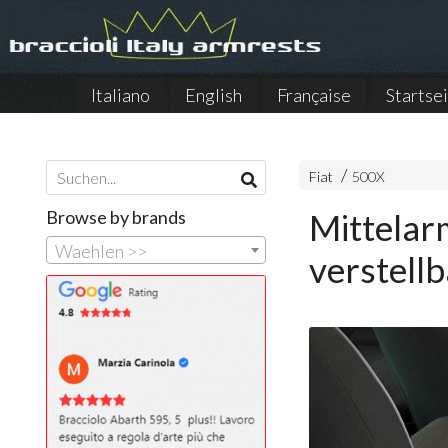
Italiano
English
Française
Startse
Fiat
500X
Browse by brands
Mittelar
Waehlen >>
verstell