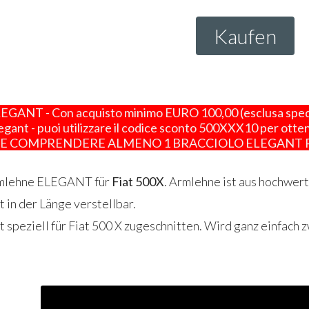
Kaufen
NT - Con acquisto minimo EURO 100,00 (esclusa spedizi
legant - puoi utilizzare il codice sconto 500XXX10 per 
VE COMPRENDERE ALMENO 1 BRACCIOLO ELEGANT 
rmlehne
ELEGANT
für
Fiat 500X
. Armlehne ist aus hochwert
 in der Länge verstellbar.
t speziell für Fiat 500 X zugeschnitten. Wird ganz einfach