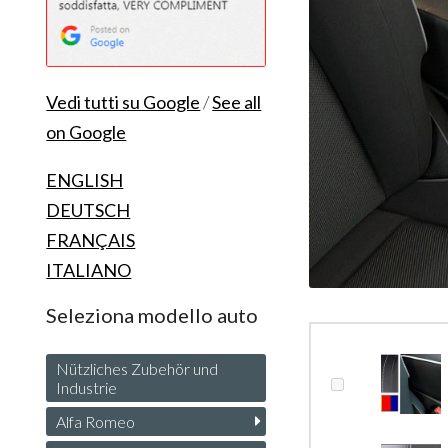
Vedi tutti su Google
/
See all
on Google
ENGLISH
DEUTSCH
FRANÇAIS
ITALIANO
Seleziona modello auto
Nützliches Zubehör und
Industrie
Alfa Romeo