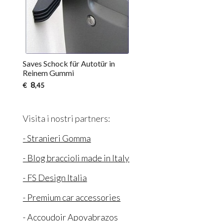
Saves Schock für Autotür in
Reinem Gummi
8
€
,45
Visita i nostri partners:
- Stranieri Gomma
- Blog braccioli made in Italy
- FS Design Italia
- Premium car accessories
- Accoudoir Apoyabrazos