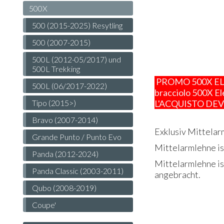
500X
500 (2015-2025) Resytling
500 (2007-2015)
500L (2012-05/2017) und
500L Trekking
PROMO 500X ELEGA
500L (06/2017-2022)
bracciolo 500X E
Tipo (2015>)
L'ACQUISTO DE
Bravo (2007-2014)
Exklusiv Mittela
Grande Punto / Punto Evo
Mittelarmlehne ist
Panda (2012-2024)
Mittelarmlehne is
Panda Classic (2003-2011)
angebracht.
Qubo (2008-2019)
Coupe'