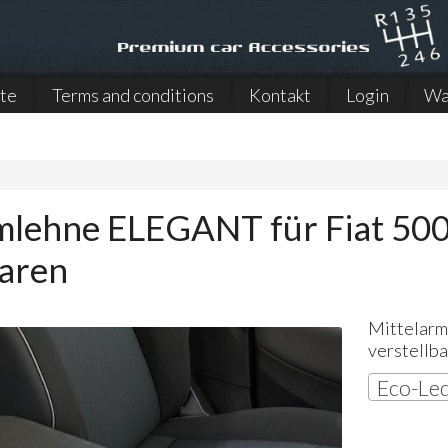
ite
Terms and conditions
Kontakt
Login
Wa
mlehne ELEGANT für Fiat 500
baren
Mittelar
verstellb
Eco-Led