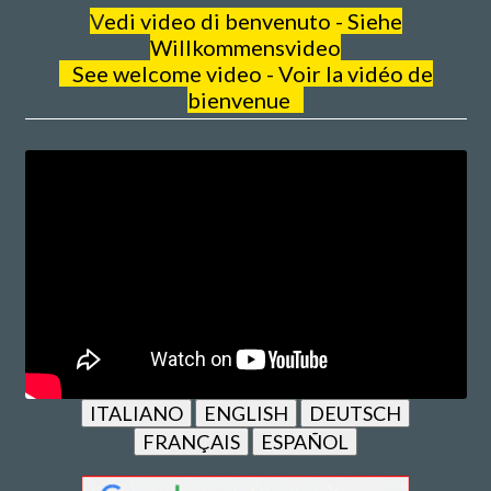
V
edi video di benvenuto - Siehe
Willkommensvideo
See welcome video - Voir la vidéo de
bienvenue
ITALIANO
ENGLISH
DEUTSCH
FRANÇAIS
ESPAÑOL