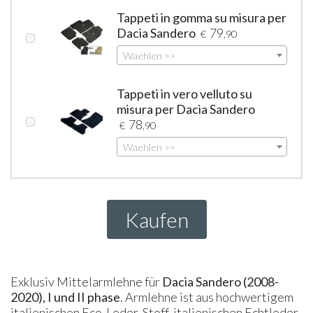
Tappeti in gomma su misura per
Dacia Sandero
79
€
,90
Waehlen >>
Tappeti in vero velluto su
misura per Dacia Sandero
78
€
,90
Waehlen >>
Kaufen
Exklusiv Mittelarmlehne für
Dacia Sandero (2008-
2020), I und II phase
. Armlehne ist aus hochwertigem
italienischen Eco-Leder, Stoff, italienischen Echtleder