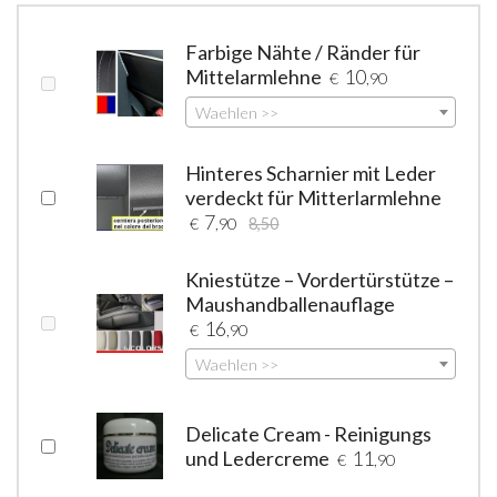
Farbige Nähte / Ränder für
Mittelarmlehne
10
€
,90
Waehlen >>
Hinteres Scharnier mit Leder
verdeckt für Mitterlarmlehne
7
€
,90
8,50
Kniestütze – Vordertürstütze –
Maushandballenauflage
16
€
,90
Waehlen >>
Delicate Cream - Reinigungs
und Ledercreme
11
€
,90