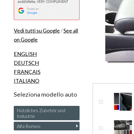
Vedi tutti su Google
/
See all
on Google
ENGLISH
DEUTSCH
FRANÇAIS
ITALIANO
Seleziona modello auto
Nützliches Zubehör und
Industrie
Alfa Romeo