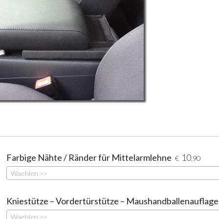
Farbige Nähte / Ränder für Mittelarmlehne
10
€
,90
Waehlen >>
Kniestütze – Vordertürstütze – Maushandballenauflage
Waehlen >>