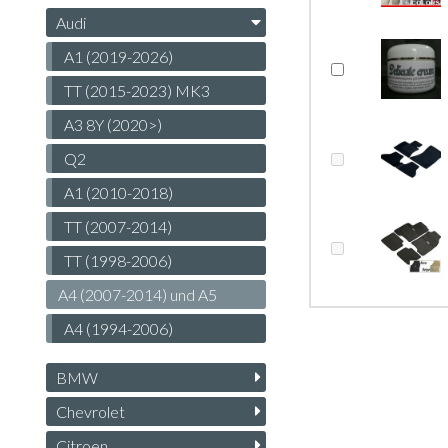
Audi
A1 (2019-2026)
TT (2015-2023) MK3
A3 8Y (2020>)
Q2
A1 (2010-2018)
TT (2007-2014)
TT (1998-2006)
A4 (2007-2014) und A5
A4 (1994-2006)
BMW
Chevrolet
Citroen