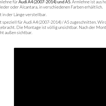
mlehne für
Audi A4 (2007-2014) und A5
. Armlehne ist aus 
leder oder Alcantara, in verschiedenen Farben erhältlich.
 in der Länge verstellbar.
t speziell für Audi A4 (2007-2014) / A5 zugeschnitten. Wir
ebracht. Die Montage ist völlig unsichtbar. Nach der Mo
ht außen sichtbar.