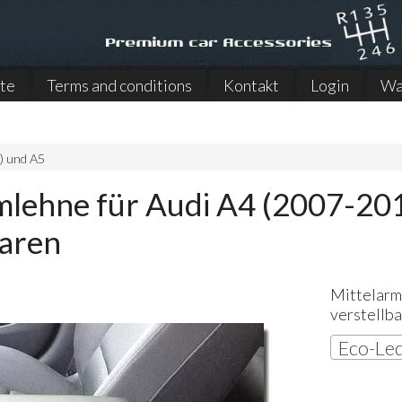
ite
Terms and conditions
Kontakt
Login
Wa
) und A5
mlehne für Audi A4 (2007-201
baren
Mittelarm
verstellb
Eco-Led