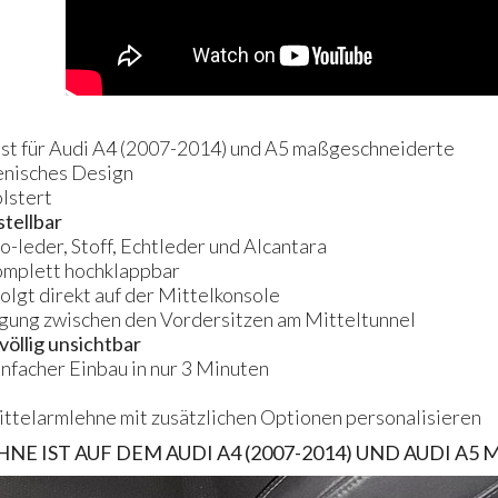
ist für Audi A4 (2007-2014) und A5 maßgeschneiderte
ienisches Design
lstert
stellbar
o-leder, Stoff, Echtleder und Alcantara
komplett hochklappbar
olgt direkt auf der Mittelkonsole
igung zwischen den Vordersitzen am Mitteltunnel
völlig unsichtbar
infacher Einbau in nur 3 Minuten
Mittelarmlehne mit zusätzlichen Optionen personalisieren
HNE
IST
AUF
DEM
AUDI
A4 (2007-2014)
UND
AUDI
A5
M