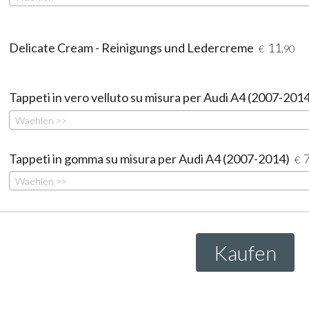
Delicate Cream - Reinigungs und Ledercreme
11
€
,90
Tappeti in vero velluto su misura per Audi A4 (2007-201
Waehlen >>
Tappeti in gomma su misura per Audi A4 (2007-2014)
€
Waehlen >>
Kaufen