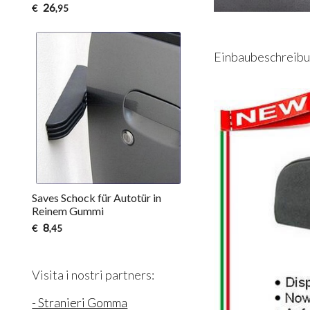
26
€
,95
Einbaubeschreibun
Saves Schock für Autotür in
Reinem Gummi
8
€
,45
Visita i nostri partners:
- Stranieri Gomma