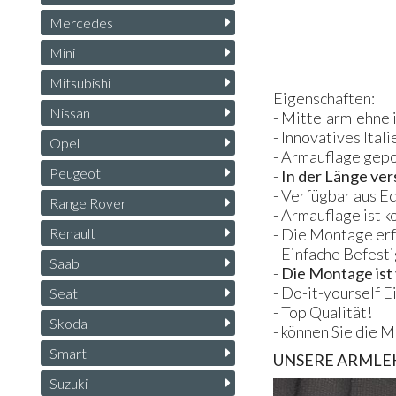
Mercedes
Mini
Mitsubishi
Eigenschaften:
Nissan
- Mittelarmlehne 
- Innovatives Ital
Opel
- Armauflage gepo
Peugeot
-
In der Länge ver
- Verfügbar aus Ec
Range Rover
- Armauflage ist 
Renault
- Die Montage erf
- Einfache Befest
Saab
-
Die Montage ist 
- Do-it-yourself E
Seat
- Top Qualität!
Skoda
- können Sie die 
Smart
UNSERE
ARMLE
Suzuki