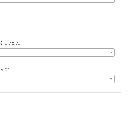
4)
78
€
,90
79
,90