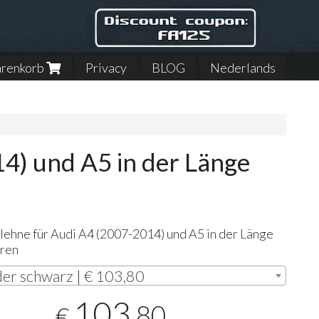
renkorb
Privacy
BLOG
Nederlands
4) und A5 in der Länge
lehne für Audi A4 (2007-2014) und A5 in der Länge
aren
er schwarz | € 103,80
103
,80
€