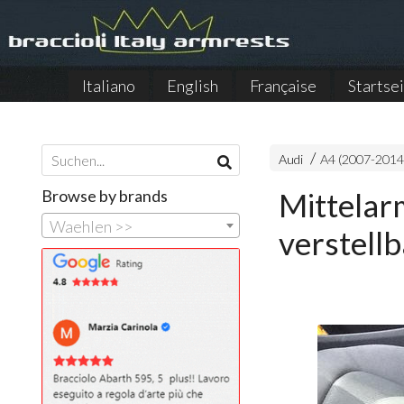
Italiano
English
Française
Startse
Audi
A4 (2007-2014
Browse by brands
Mittelar
Waehlen >>
verstell