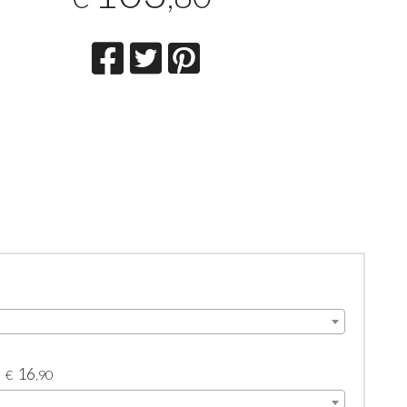
16
€
,90