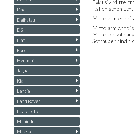
Exklusiv Mittelar
italienischen Echt
Dacia
Mittelarmlehne ist
Daihatsu
Mittelarmlehne is
DS
Mittelkonsole ang
Fiat
Schrauben sind nic
Ford
Hyundai
Jaguar
Kia
Lancia
Land Rover
Leapmotor
Mahindra
Mazda