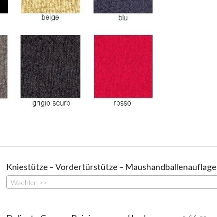
Kniestütze – Vordertürstütze – Maushandballenauflage
Waehlen >>