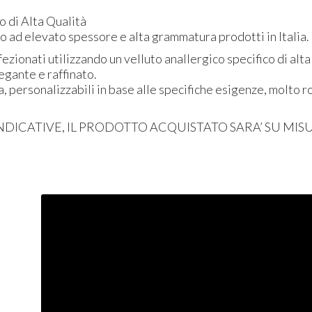
o di Alta Qualità
to ad elevato spessore e alta grammatura prodotti in Italia.
ezionati utilizzando un velluto anallergico specifico di alta
egante e raffinato.
a, personalizzabili in base alle specifiche esigenze, molto 
NDICATIVE
, IL
PRODOTTO
ACQUISTATO
SARA’ SU
MIS