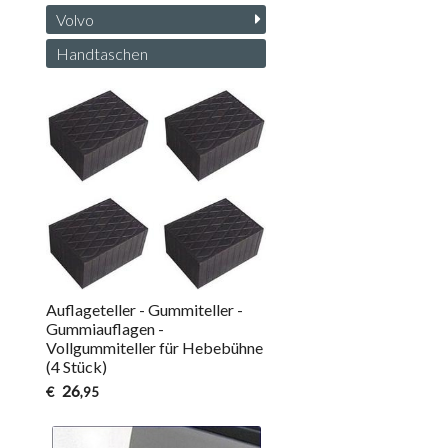
Volvo
Handtaschen
Auflageteller - Gummiteller -
Gummiauflagen -
Vollgummiteller für Hebebühne
(4 Stück)
26
€
,95