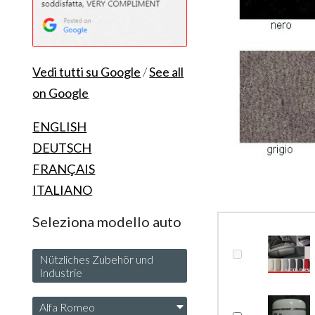
Vedi tutti su Google
/
See all
on Google
ENGLISH
DEUTSCH
FRANÇAIS
ITALIANO
Seleziona modello auto
Nützliches Zubehör und
Industrie
Alfa Romeo