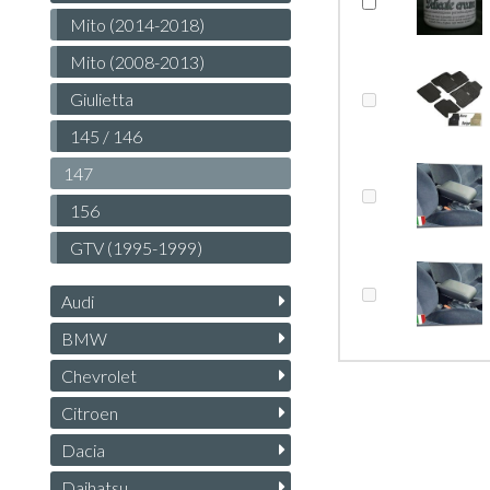
Mito (2014-2018)
Mito (2008-2013)
Giulietta
145 / 146
147
156
GTV (1995-1999)
Audi
BMW
Chevrolet
Citroen
Dacia
Daihatsu