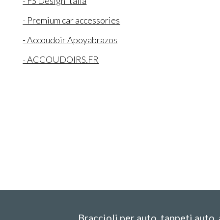
- FS Design Italia
- Premium car accessories
- Accoudoir Apoyabrazos
- ACCOUDOIRS.FR
Braccioli per auto, tappeti auto,