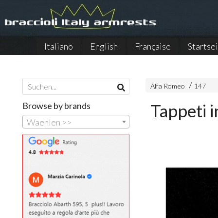
Italiano
English
Française
Startse
Alfa Romeo
147
Browse by brands
Tappeti 
Waehlen >>