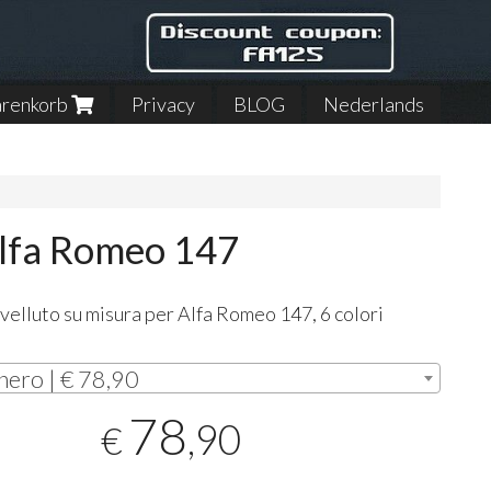
renkorb
Privacy
BLOG
Nederlands
 Alfa Romeo 147
 velluto su misura per Alfa Romeo 147, 6 colori
i
nero | € 78,90
78
,90
€