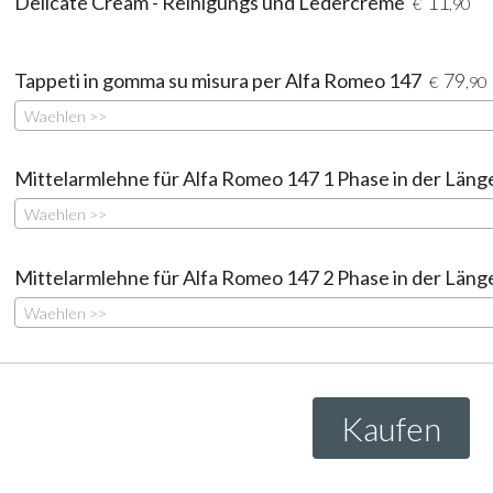
Delicate Cream - Reinigungs und Ledercreme
11
€
,90
Tappeti in gomma su misura per Alfa Romeo 147
79
€
,90
Waehlen >>
Mittelarmlehne für Alfa Romeo 147 1 Phase in der Läng
Waehlen >>
Mittelarmlehne für Alfa Romeo 147 2 Phase in der Läng
Waehlen >>
Kaufen