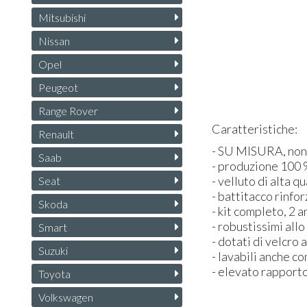
Mitsubishi
Nissan
Opel
Peugeot
Range Rover
Caratteristiche:
Renault
- SU
MISURA
, no
Saab
- produzione 100 %
- velluto di alta qu
Seat
- battitacco rinfo
Skoda
- kit completo, 2 a
- robustissimi all
Smart
- dotati di velcro 
Suzuki
- lavabili anche c
- elevato rapporto
Toyota
Volkswagen