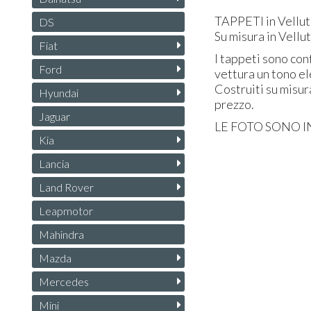
TAPPETI
in Vellut
DS
Su misura in Vellu
Fiat
I tappeti sono conf
Ford
vettura un tono el
Costruiti su misur
Hyundai
prezzo.
Jaguar
LE
FOTO
SONO
I
Kia
Lancia
Land Rover
Leapmotor
Mahindra
Mazda
Mercedes
Mini