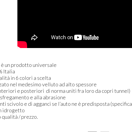
n è un prodotto universale
 Italia
alità in 6 colori a scelta
rzato nel medesimo velluto ad alto spessore
nteriori e posteriori di norma uniti fra loro da copri tunnel)
o sfregamento e alla abrasione
anti scivolo e di agganci se l’auto ne è predisposta (specific
on idrogetto
 qualità / prezzo.