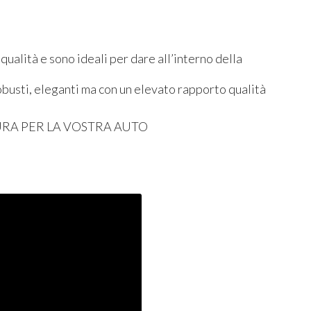
 qualità e sono ideali per dare all’interno della
robusti, eleganti ma con un elevato rapporto qualità
URA
PER
LA
VOSTRA
AUTO