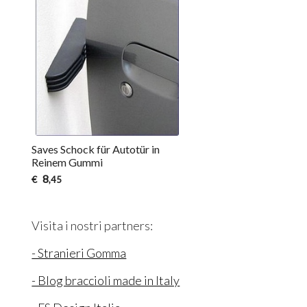
Saves Schock für Autotür in
Reinem Gummi
8
€
,45
Visita i nostri partners:
- Stranieri Gomma
- Blog braccioli made in Italy