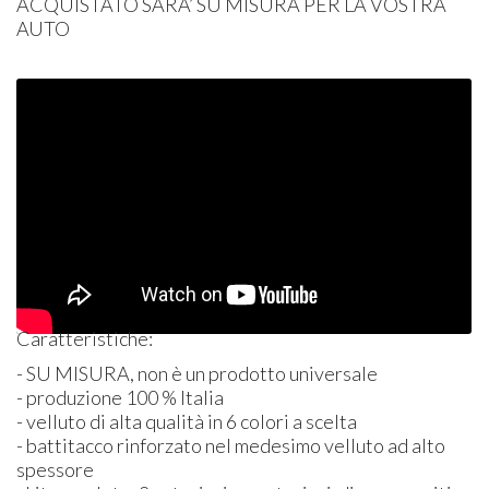
ACQUISTATO
SARA’ SU
MISURA
PER
LA
VOSTRA
AUTO
Caratteristiche:
- SU
MISURA
, non è un prodotto universale
- produzione 100 % Italia
- velluto di alta qualità in 6 colori a scelta
- battitacco rinforzato nel medesimo velluto ad alto
spessore