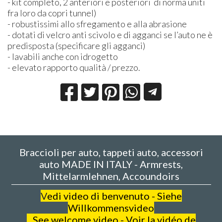
- kit completo, 2 anteriori e posteriori di norma uniti
fra loro da copri tunnel)
- robustissimi allo sfregamento e alla abrasione
- dotati di velcro anti scivolo e di agganci se l’auto ne è
predisposta (specificare gli agganci)
- lavabili anche con idrogetto
- elevato rapporto qualità / prezzo.
Braccioli per auto, tappeti auto, accessori
auto MADE IN ITALY - Armrests,
Mittelarmlehnen, Accoundoirs
V
edi video di benvenuto - Siehe
Willkommensvideo
See welcome video - Voir la vidéo de