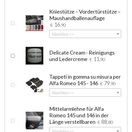
Kniestütze – Vordertürstütze –
Maushandballenauflage
16
€
,90
Waehlen >>
Delicate Cream - Reinigungs
und Ledercreme
11
€
,90
Tappeti in gomma su misura per
Alfa Romeo 145 - 146
79
€
,90
Waehlen >>
Mittelarmlehne für Alfa
Romeo 145 und 146 in der
Länge verstellbaren
88
€
,80
Waehlen >>