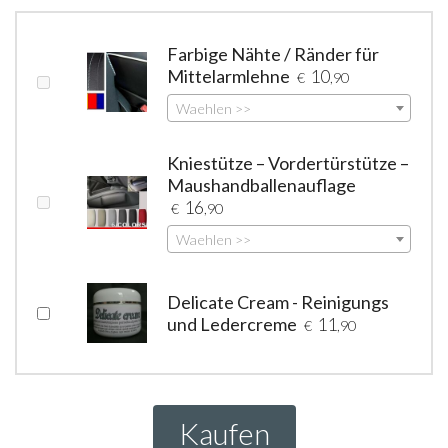
Farbige Nähte / Ränder für
Mittelarmlehne
10
€
,90
Waehlen >>
Kniestütze – Vordertürstütze –
Maushandballenauflage
16
€
,90
Waehlen >>
Delicate Cream - Reinigungs
und Ledercreme
11
€
,90
Kaufen