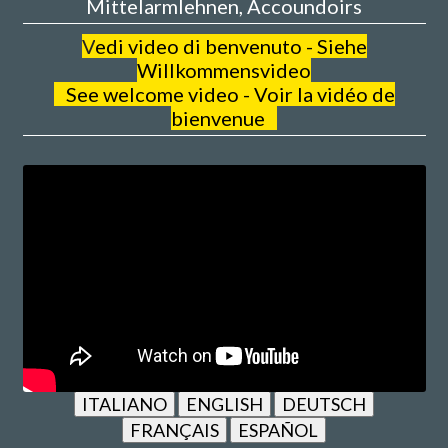
Mittelarmlehnen, Accoundoirs
V
edi video di benvenuto - Siehe
Willkommensvideo
See welcome video - Voir la vidéo de
bienvenue
ITALIANO
ENGLISH
DEUTSCH
FRANÇAIS
ESPAÑOL