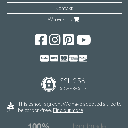
Kontakt
Warenkorb
SSL-256
SICHERE SITE
This eshop is green! We have adopted a tree to
be carbon-free.
Find out more