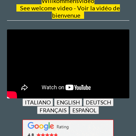
Willkommensvideo
See welcome video - Voir la vidéo de
bienvenue
ITALIANO
ENGLISH
DEUTSCH
FRANÇAIS
ESPAÑOL