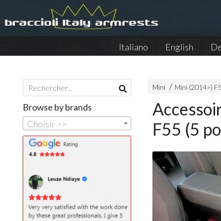
Italiano
English
De
Mini
Mini (2014>) F5
Accessoi
Browse by brands
Choisir >>
F55 (5 po