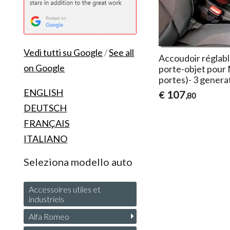
Vedi tutti su Google
/
See all
Accoudoir réglabl
on Google
porte-objet pour 
portes)- 3 genera
ENGLISH
107
€
,80
DEUTSCH
FRANÇAIS
ITALIANO
Seleziona modello auto
Accessoires utiles et
industriels
Alfa Romeo