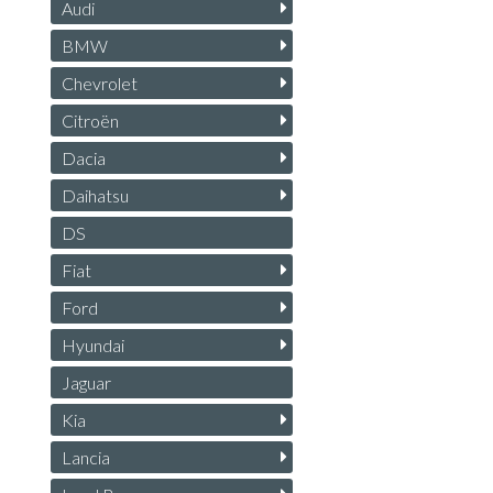
Audi
BMW
Chevrolet
Citroën
Dacia
Daihatsu
DS
Fiat
Ford
Hyundai
Jaguar
Kia
Lancia