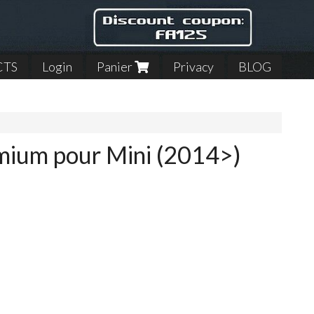
CTS
Login
Panier
Privacy
BLOG
emium pour Mini (2014>)