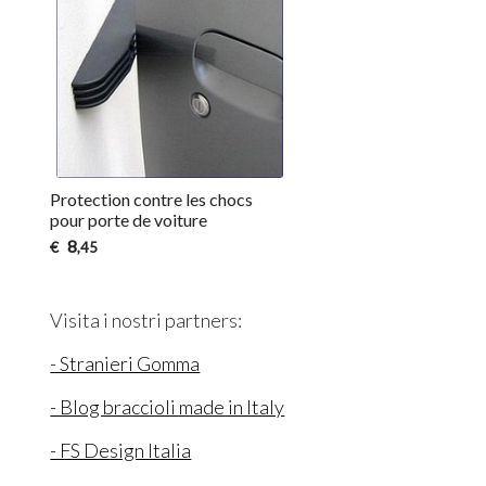
Protection contre les chocs
pour porte de voiture
8
€
,45
Visita i nostri partners:
- Stranieri Gomma
- Blog braccioli made in Italy
- FS Design Italia