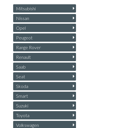
Mitsubishi
Nissan
Opel
Peugeot
Range Rover
Renault
Saab
Seat
Skoda
Smart
Suzuki
Toyota
Volkswagen