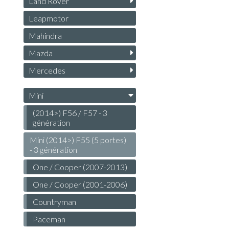
Land Rover
Leapmotor
Mahindra
Mazda
Mercedes
Mini
(2014>) F56 / F57 - 3
génération
Mini (2014>) F55 (5 portes)
- 3 génération
One / Cooper (2007-2013)
One / Cooper (2001-2006)
Countryman
Paceman