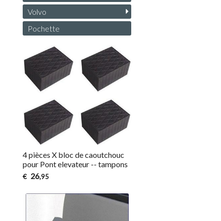
Volvo
Pochette
4 pièces X bloc de caoutchouc
pour Pont elevateur -- tampons
26
€
,95